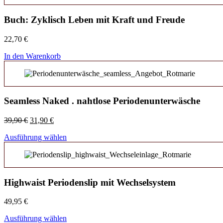
Buch: Zyklisch Leben mit Kraft und Freude
22,70
€
In den Warenkorb
Seamless Naked . nahtlose Periodenunterwäsche
Ursprünglicher
Aktueller
39,90
€
31,90
€
Preis
Preis
Ausführung wählen
war:
ist:
39,90 €
31,90 €.
Highwaist Periodenslip mit Wechselsystem
49,95
€
Ausführung wählen