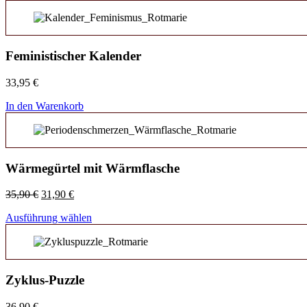
Feministischer Kalender
33,95
€
In den Warenkorb
Wärmegürtel mit Wärmflasche
Ursprünglicher
Aktueller
35,90
€
31,90
€
Preis
Preis
Ausführung wählen
war:
ist:
35,90 €
31,90 €.
Zyklus-Puzzle
36,90
€