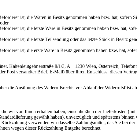
r Beförderer ist, die Waren in Besitz genommen haben bzw. hat, sofern 
 oder
 Beförderer ist, die letzte Ware in Besitz genommen haben bzw. hat, so
eförderer ist, die letzte Teilsendung oder das letzte Stück in Besitz g
 Beförderer ist, die erste Ware in Besitz genommen haben bzw. hat, sof
ner, Kaltenleutgebnerstraße 8/1/3, A – 1230 Wien, Österreich, Telef
der Post versandter Brief, E-Mail) über Ihren Entschluss, diesen Vertr
 über die Ausübung des Widerrufsrechts vor Ablauf der Widerrufsfrist a
die wir von Ihnen erhalten haben, einschließlich der Lieferkosten (mit
e Standardlieferung gewählt haben), unverzüglich und spätestens binne
se Rückzahlung verwenden wir dasselbe Zahlungsmittel, das Sie bei der 
 Ihnen wegen dieser Rückzahlung Entgelte berechnet.