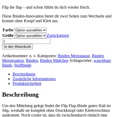
Flip the flap – und schon fühlst du dich wieder frisch.
Diese Binden-Innovation bietet dir zwei Seiten zum Wechseln und
kommt ohne Knopf und Klett aus.
Farbe
Größe
Zurücksetzen
Binde
mit
In den Warenkorb
Wechselseite
Menge
Artikelnummer:
n. v.
Kategorien:
Binden Menopause
,
Binden
Menstruation
,
Binden
,
Binden Mädchen
Schlagwörter:
waschbare
Binde
,
Stoffbinde
Beschreibung
Zusätzliche Informationen
Produktsicherheit
Beschreibung
Um den Mittelsteg gelegt findet die Flip Flap-Binde guten Halt im
Slip, weshalb sie komplett ohne Druckknopf oder Klettverschluss
auskommt. Noch cooler ist, dass du zwischendurch einfach eine