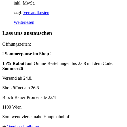
inkl. MwSt.
können
auf
zzgl.
Versandkosten
der
Produktseite
Weiterlesen
gewählt
werden
Lass uns austauschen
Öffnungszeiten:
! Sommerpause im Shop !
15% Rabatt
auf Online-Bestellungen bis 23.8 mit dem Code:
Sommer26
Versand ab 24.8.
Shop öffnet am 26.8.
Bloch-Bauer-Promenade 22/4
1100 Wien
Sonnwendviertel nahe Hauptbahnhof
➜
Wegbeschreibung