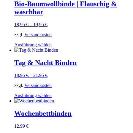
mehrere
Bio-Baumwollbinde | Flauschig &
Varianten
waschbar
auf.
Die
Optionen
18,95
€
–
19,95
€
können
auf
zzgl.
Versandkosten
der
Dieses
Produktseite
Ausführung wählen
Produkt
gewählt
weist
werden
mehrere
Tag & Nacht Binden
Varianten
auf.
18,95
€
–
21,95
€
Die
Optionen
zzgl.
Versandkosten
können
auf
Dieses
Ausführung wählen
der
Produkt
Produktseite
weist
gewählt
mehrere
Wochenbettbinden
werden
Varianten
auf.
12,99
€
Die
Optionen