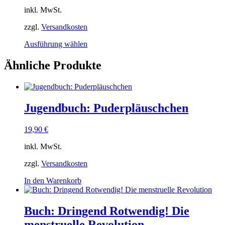
inkl. MwSt.
zzgl.
Versandkosten
Dieses
Ausführung wählen
Produkt
weist
Ähnliche Produkte
mehrere
Varianten
auf.
Die
Jugendbuch: Puderpläuschchen
Optionen
können
auf
19,90
€
der
Produktseite
inkl. MwSt.
gewählt
werden
zzgl.
Versandkosten
In den Warenkorb
Buch: Dringend Rotwendig! Die
menstruelle Revolution