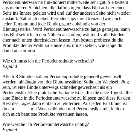
Periodenunterwäsche funktioniert mittlerweile sehr gut. Sie besteht
aus mehreren Schichten, die dafür sorgen, dass Blut auf der einen
Seite ins Innere geleitet wird und auf der anderen Seite nicht wieder
ausläuft. Natürlich haben Periodenslips ihre Grenzen (wie auch
jeder Tampon und jede Binde), ganz abhängig von der
Blutungsstärke. Wird Periodenunterwäsche zu lange getragen, kann
das Blut seitlich an den Nähten auslaufen, während volle Binden
eher nach unten durchsickern lassen. Am besten probierst du die
Produkte deiner Wahl zu Hause aus, um zu sehen, wie lange du
damit auskommst.
Wie oft muss ich die Periodenrodukte wechseln?
Expand
Alle 6-8 Stunden sollten Periodenprodukte generell gewechselt
werden, abhängig von der Blutungsstärke. Sollte ein Wechsel nötig
sein, ist eine Binde unterwegs schneller gewechselt als ein
Periodenslip. Eine praktische Variante ist es, für die erste Tageshälfte
eine Binde in die Periodenunterwäsche zu klipsen und diese für den
Rest des Tages dann einfach zu entfernen. Auf jeden Fall brauchst
du ein
Wetbag
mit Wechselbinden und Periodenslips mit, in dem
sich auch benutzte Produkte verstauen lassen.
Wie wasche ich Periodenunterwäsche richtig?
Expand