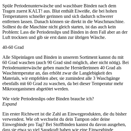
Spüle Periodenunterwäsche und waschbare Binden nach dem
Tragen zuerst KALT! aus. Blut enthält Eiweiße, die bei hohen
Temperaturen schneller gerinnen und sich dadurch schwerer
entfernen lassen. Danach können sie direkt in die Waschmaschine.
Solltest du die Maschine nicht gleich starten, ist das auch kein
Problem: Lass die Periodenslips und Binden in dem Fall aber an der
Luft trocknen und gib sie erst dann zur übrigen Wäsche.
40-60 Grad
Alle Slipeinlagen und Binden in unserem Sortiment kannst du mit
60 Grad waschen (auch 90 Grad sind möglich, aber nicht nötig). Bei
Periodenunterwäsche geben manche Herstellerinnen 40 Grad als
Waschtemperatur an, das erhöht zwar die Langlebigkeit des
Materials, wir empfehlen aber, sie zumindest alle 3 Waschgänge
ebenfalls mit 60 Grad zu waschen, da bei dieser Temperatur mehr
Mikroorganismen abgetötet werden.
Wie viele Periodenslips oder Binden brauche ich?
Expand
Ein erster Richtwert ist die Zahl an Einwegprodukten, die du bisher
verwendest. Wie oft wechselst du dein Tampon oder deine
Einwegbinde pro Tag? Bei Stoffbinden kannst du davon ausgehen,
dass sie etwa so viel Saugkraft haben wie eine Einwegbinde