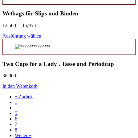
Wetbags für Slips und Binden
12,50
€
–
15,95
€
Ausführung wählen
Two Cups for a Lady . Tasse und Periodcup
36,90
€
In den Warenkorb
« Zurück
1
…
5
6
7
8
Weiter »