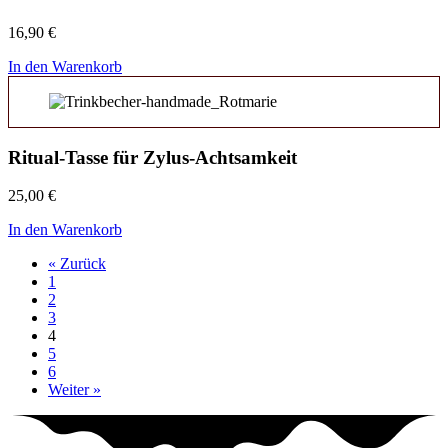
16,90
€
In den Warenkorb
Ritual-Tasse für Zylus-Achtsamkeit
25,00
€
In den Warenkorb
« Zurück
1
2
3
4
5
6
Weiter »