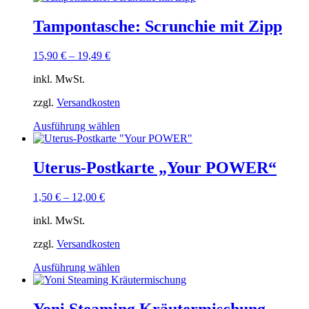
Tampontasche: Scrunchie mit Zipp
15,90
€
–
19,49
€
inkl. MwSt.
zzgl.
Versandkosten
Dieses
Ausführung wählen
Produkt
weist
mehrere
Uterus-Postkarte „Your POWER“
Varianten
auf.
1,50
€
–
12,00
€
Die
Optionen
inkl. MwSt.
können
auf
zzgl.
Versandkosten
der
Produktseite
Dieses
Ausführung wählen
gewählt
Produkt
werden
weist
mehrere
Yoni Steaming Kräutermischung