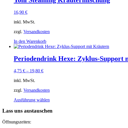
Varianten
auf.
16,90
€
Die
Optionen
inkl. MwSt.
können
auf
zzgl.
Versandkosten
der
Produktseite
In den Warenkorb
gewählt
werden
Periodendrink Hexe: Zyklus-Support 
4,75
€
–
19,80
€
inkl. MwSt.
zzgl.
Versandkosten
Dieses
Ausführung wählen
Produkt
weist
Lass uns austauschen
mehrere
Varianten
Öffnungszeiten:
auf.