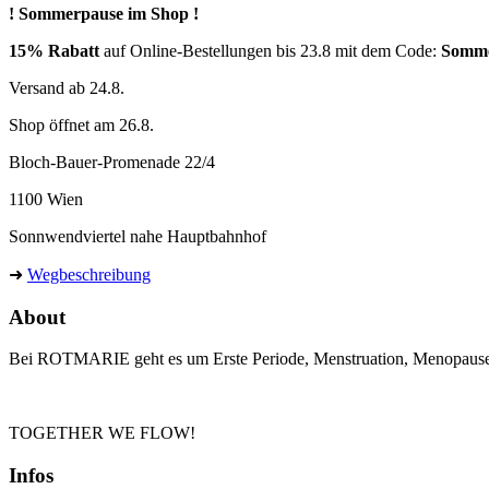
Die
! Sommerpause im Shop !
Optionen
können
15% Rabatt
auf Online-Bestellungen bis 23.8 mit dem Code:
Somm
auf
der
Versand ab 24.8.
Produktseite
Shop öffnet am 26.8.
gewählt
werden
Bloch-Bauer-Promenade 22/4
1100 Wien
Sonnwendviertel nahe Hauptbahnhof
➜
Wegbeschreibung
About
Bei ROTMARIE geht es um Erste Periode, Menstruation, Menopause un
TOGETHER WE FLOW!
Infos