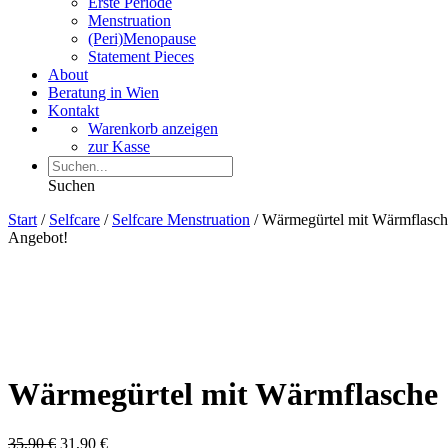
Erste Periode
Menstruation
(Peri)Menopause
Statement Pieces
About
Beratung in Wien
Kontakt
Warenkorb anzeigen
zur Kasse
Suchen
Start
/
Selfcare
/
Selfcare Menstruation
/ Wärmegürtel mit Wärmflasch
Angebot!
Wärmegürtel mit Wärmflasche
Ursprünglicher
Aktueller
35,90
€
31,90
€