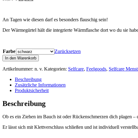
Preis
Preis
war:
ist:
35,90 €
31,90 €.
An Tagen wie diesen darf es besonders flauschig sein!
Der Wärmegürtel hält die integrierte Wärmflasche dort wo du sie hab
Farbe
Zurücksetzen
Wärmegürtel
In den Warenkorb
mit
Wärmflasche
Artikelnummer:
n. v.
Kategorien:
Selfcare
,
Feelgoods
,
Selfcare Menst
Menge
Beschreibung
Zusätzliche Informationen
Produktsicherheit
Beschreibung
Ob es ein Ziehen im Bauch ist oder Rückenschmerzen dich plagen – 
Er lässt sich mit Klettverschluss schließen und ist individuell verstel