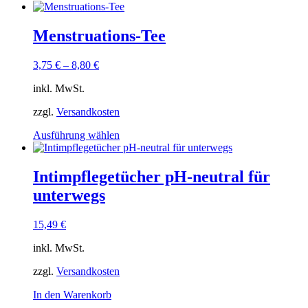
Produkt
weist
mehrere
Menstruations-Tee
Varianten
auf.
3,75
€
–
8,80
€
Die
Optionen
inkl. MwSt.
können
auf
zzgl.
Versandkosten
der
Produktseite
Dieses
Ausführung wählen
gewählt
Produkt
werden
weist
mehrere
Intimpflegetücher pH-neutral für
Varianten
unterwegs
auf.
Die
Optionen
15,49
€
können
auf
inkl. MwSt.
der
Produktseite
zzgl.
Versandkosten
gewählt
In den Warenkorb
werden