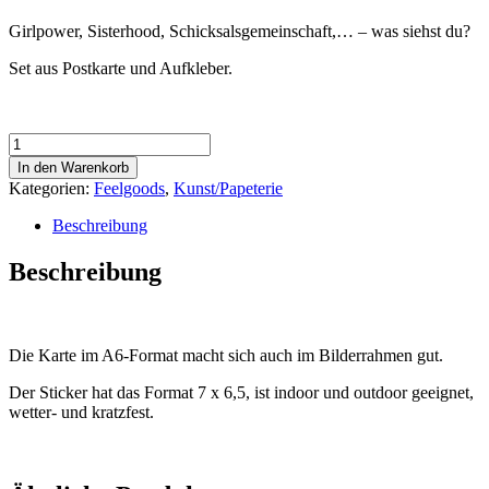
Girlpower, Sisterhood, Schicksalsgemeinschaft,… – was siehst du?
Set aus Postkarte und Aufkleber.
Ooops
Sister
In den Warenkorb
.
Kategorien:
Feelgoods
,
Kunst/Papeterie
Postkarte
&
Beschreibung
Sticker
im
Beschreibung
Set
Menge
Die Karte im A6-Format macht sich auch im Bilderrahmen gut.
Der Sticker hat das Format 7 x 6,5, ist indoor und outdoor geeignet,
wetter- und kratzfest.