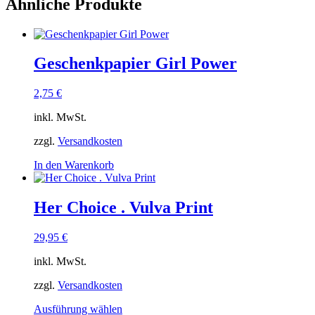
Ähnliche Produkte
Geschenkpapier Girl Power
2,75
€
inkl. MwSt.
zzgl.
Versandkosten
In den Warenkorb
Her Choice . Vulva Print
29,95
€
inkl. MwSt.
zzgl.
Versandkosten
Dieses
Ausführung wählen