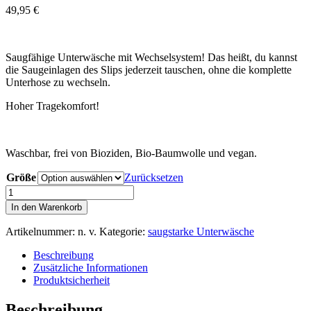
49,95
€
Saugfähige Unterwäsche mit Wechselsystem! Das heißt, du kannst
die Saugeinlagen des Slips jederzeit tauschen, ohne die komplette
Unterhose zu wechseln.
Hoher Tragekomfort!
Waschbar, frei von Bioziden, Bio-Baumwolle und vegan.
Größe
Zurücksetzen
Highwaist
Slip
In den Warenkorb
mit
Wechseleinlagen
Artikelnummer:
n. v.
Kategorie:
saugstarke Unterwäsche
Menge
Beschreibung
Zusätzliche Informationen
Produktsicherheit
Beschreibung