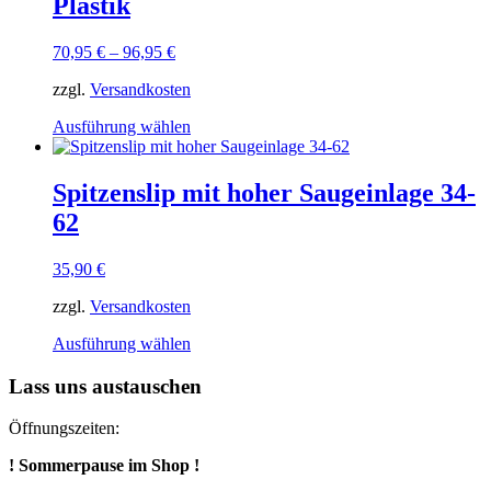
Plastik
auf.
Die
Optionen
70,95
€
–
96,95
€
können
auf
zzgl.
Versandkosten
der
Dieses
Produktseite
Ausführung wählen
Produkt
gewählt
weist
werden
mehrere
Spitzenslip mit hoher Saugeinlage 34-
Varianten
62
auf.
Die
Optionen
35,90
€
können
auf
zzgl.
Versandkosten
der
Dieses
Produktseite
Ausführung wählen
Produkt
gewählt
weist
werden
Lass uns austauschen
mehrere
Varianten
Öffnungszeiten:
auf.
Die
! Sommerpause im Shop !
Optionen