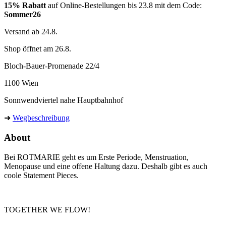
können
15% Rabatt
auf Online-Bestellungen bis 23.8 mit dem Code:
auf
Sommer26
der
Produktseite
Versand ab 24.8.
gewählt
Shop öffnet am 26.8.
werden
Bloch-Bauer-Promenade 22/4
1100 Wien
Sonnwendviertel nahe Hauptbahnhof
➜
Wegbeschreibung
About
Bei ROTMARIE geht es um Erste Periode, Menstruation,
Menopause und eine offene Haltung dazu. Deshalb gibt es auch
coole Statement Pieces.
TOGETHER WE FLOW!