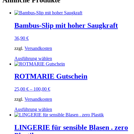
Bambus-Slip mit hoher Saugkraft
36,90
€
zzgl.
Versandkosten
Dieses
Ausführung wählen
Produkt
weist
mehrere
ROTMARIE Gutschein
Varianten
auf.
25,00
€
–
100,00
€
Die
Optionen
zzgl.
Versandkosten
können
auf
Dieses
Ausführung wählen
der
Produkt
Produktseite
weist
gewählt
mehrere
LINGERIE für sensible Blasen . zero
werden
Varianten