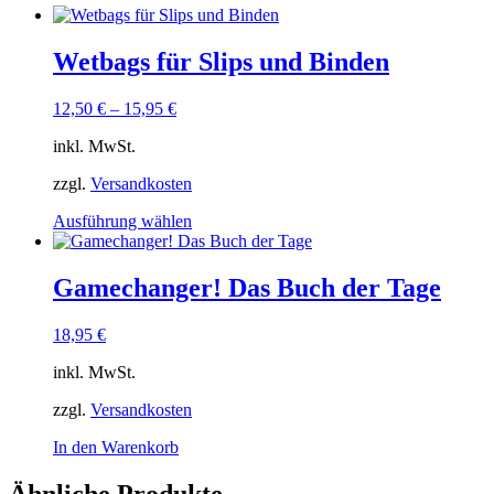
Wetbags für Slips und Binden
12,50
€
–
15,95
€
inkl. MwSt.
zzgl.
Versandkosten
Dieses
Ausführung wählen
Produkt
weist
mehrere
Gamechanger! Das Buch der Tage
Varianten
auf.
18,95
€
Die
Optionen
inkl. MwSt.
können
auf
zzgl.
Versandkosten
der
Produktseite
In den Warenkorb
gewählt
werden
Ähnliche Produkte