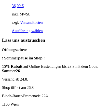
36,00
€
inkl. MwSt.
zzgl.
Versandkosten
Dieses
Ausführung wählen
Produkt
weist
Lass uns austauschen
mehrere
Varianten
Öffnungszeiten:
auf.
Die
! Sommerpause im Shop !
Optionen
können
15% Rabatt
auf Online-Bestellungen bis 23.8 mit dem Code:
auf
Sommer26
der
Produktseite
Versand ab 24.8.
gewählt
Shop öffnet am 26.8.
werden
Bloch-Bauer-Promenade 22/4
1100 Wien