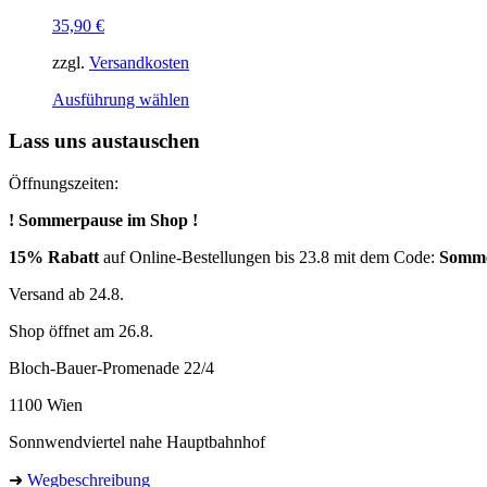
35,90
€
zzgl.
Versandkosten
Dieses
Ausführung wählen
Produkt
weist
Lass uns austauschen
mehrere
Varianten
Öffnungszeiten:
auf.
Die
! Sommerpause im Shop !
Optionen
können
15% Rabatt
auf Online-Bestellungen bis 23.8 mit dem Code:
Somm
auf
der
Versand ab 24.8.
Produktseite
Shop öffnet am 26.8.
gewählt
werden
Bloch-Bauer-Promenade 22/4
1100 Wien
Sonnwendviertel nahe Hauptbahnhof
➜
Wegbeschreibung