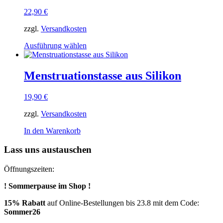
22,90
€
zzgl.
Versandkosten
Dieses
Ausführung wählen
Produkt
weist
mehrere
Menstruationstasse aus Silikon
Varianten
auf.
19,90
€
Die
Optionen
zzgl.
Versandkosten
können
auf
In den Warenkorb
der
Produktseite
Lass uns austauschen
gewählt
werden
Öffnungszeiten:
! Sommerpause im Shop !
15% Rabatt
auf Online-Bestellungen bis 23.8 mit dem Code:
Sommer26