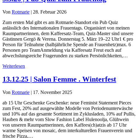
Von
Rotmarie
|
28. Februar 2026
Zum ersten Mal gibt es am Rotmarie-Standort ein Pub Quiz
anlässlich des Internationalen Frauentags. Organisiert von meinen
Raumpartnerinnen, dem Kaffeesatz-Team, Quiz-Master sind unsere
Gästinnen Gergö & Verena. Donnerstag 5. März 19–22 Uhr1 € pro
Person für Teilnahme (halbjährliche Spende an Frauenhetz)max. 6
Personen pro TeamAnmeldung via Kaffeesatz Freut euch auf
abwechslungsreiche Fragerunden zu starken Persönlichkeiten,…
Weiterlesen
13.12.25 | Salon Femme . Winterfest
Von
Rotmarie
|
17. November 2025
ab 15 Uhr Geschenke Geschenke: neue Feminist Statement Pieces
zum Fest, 20% auf ausgewählte Modelle von Periodenunterwäsche
und 10% auf das gesamte Sortiment im Zyklusladen, 10% auf Pullis,
Hauben & mehr vom Slow Fashion Label Hulenoolja, Glühwein
von unseren Raumpartnerinnen, den Kaffees(ch)atzis ab 17 Uhr
warme Speisen von mosaic, dem interkulturellen Frauenverein und
frische Pizza,…