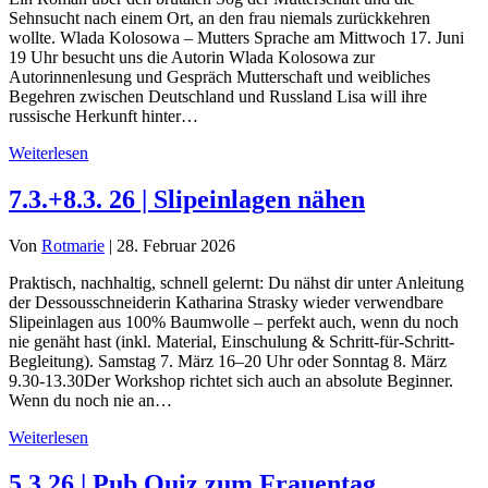
Sehnsucht nach einem Ort, an den frau niemals zurückkehren
wollte. Wlada Kolosowa – Mutters Sprache am Mittwoch 17. Juni
19 Uhr besucht uns die Autorin Wlada Kolosowa zur
Autorinnenlesung und Gespräch Mutterschaft und weibliches
Begehren zwischen Deutschland und Russland Lisa will ihre
russische Herkunft hinter…
Weiterlesen
7.3.+8.3. 26 | Slipeinlagen nähen
Von
Rotmarie
|
28. Februar 2026
Praktisch, nachhaltig, schnell gelernt: Du nähst dir unter Anleitung
der Dessousschneiderin Katharina Strasky wieder verwendbare
Slipeinlagen aus 100% Baumwolle – perfekt auch, wenn du noch
nie genäht hast (inkl. Material, Einschulung & Schritt-für-Schritt-
Begleitung). Samstag 7. März 16–20 Uhr oder Sonntag 8. März
9.30-13.30Der Workshop richtet sich auch an absolute Beginner.
Wenn du noch nie an…
Weiterlesen
5.3.26 | Pub Quiz zum Frauentag