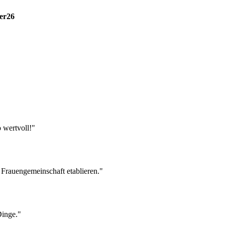
er26
 wertvoll!"
r Frauengemeinschaft etablieren."
Dinge."